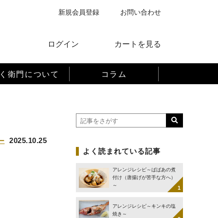
新規会員登録
お問い合わせ
ログイン
カートを見る
く衛門について
コラム
2025.10.25
ー
よく読まれている記事
アレンジレシピ～ばばあの煮
付け（唐揚げが苦手な方へ）
～
アレンジレシピ～キンキの塩
焼き～