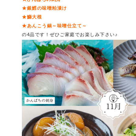
★銀鱈の味噌粕漬け
★鰤大根
★あんこう鍋～味噌仕立て～
の4品です！ぜひご家庭でお楽しみ下さい♪