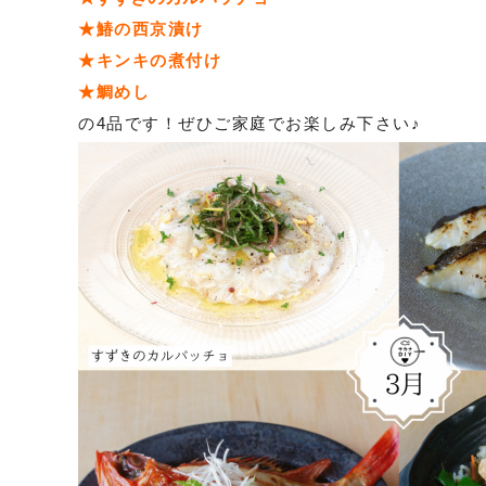
★鰆の西京漬け
★キンキの煮付け
★鯛めし
の4品です！ぜひご家庭でお楽しみ下さい♪