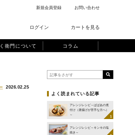
新規会員登録
お問い合わせ
ログイン
カートを見る
く衛門について
コラム
2026.02.25
ー
よく読まれている記事
アレンジレシピ～ばばあの煮
付け（唐揚げが苦手な方へ）
～
アレンジレシピ～キンキの塩
焼き～