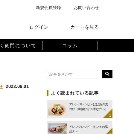
新規会員登録
お問い合わせ
ログイン
カートを見る
く衛門について
コラム
2022.06.01
せ
よく読まれている記事
アレンジレシピ～ばばあの煮
付け（唐揚げが苦手な方へ）
～
アレンジレシピ～キンキの塩
焼き～