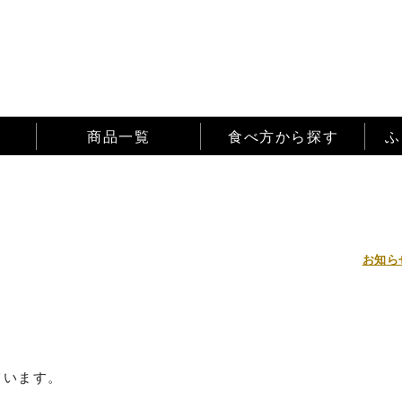
商品一覧
食べ方から探す
ふ
！
お知ら
ています。