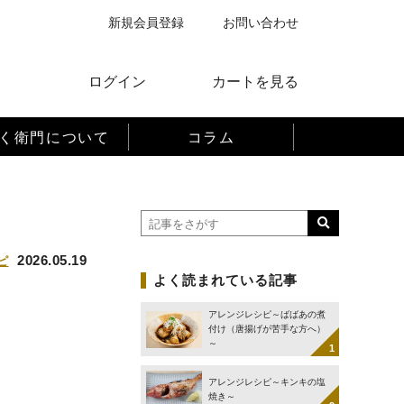
新規会員登録
お問い合わせ
ログイン
カートを見る
く衛門について
コラム
2026.05.19
ピ
よく読まれている記事
アレンジレシピ～ばばあの煮
付け（唐揚げが苦手な方へ）
～
アレンジレシピ～キンキの塩
焼き～