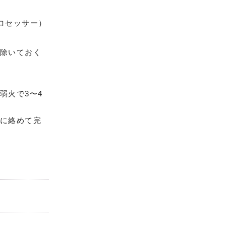
プロセッサー）
除いておく
弱火で3〜4
に絡めて完