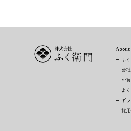
About
ふく
会社
お買
よく
ギフ
採用