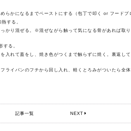
なめらかになるまでペースト
にする（包丁で叩く or フード
加熱する。
しっかり混ぜる。
※混ぜながら触って気になる骨があれば取り
形する。
ネを入れて蓋をし、焼き色がつ
くまで触らずに焼く。裏返して
たフライパンのフチから回し
入れ、軽くとろみがついたら全体
記事一覧
NEXT